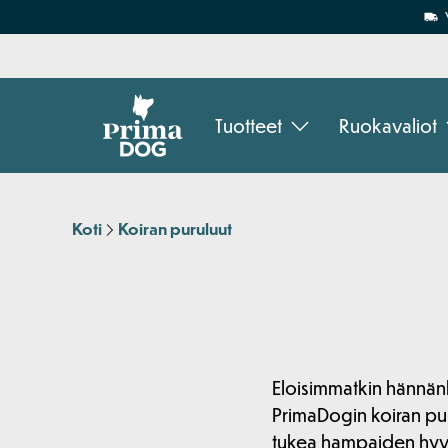
Tuotteet
Ruokavaliot
Enter again to visit page
Koti
Koiran puruluut
Eloisimmatkin hännänhei
PrimaDogin koiran puru
tukea hampaiden hyvi