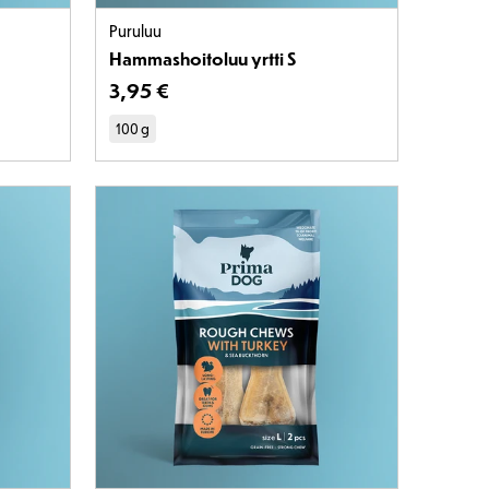
Puruluu
Hammashoitoluu yrtti S
 €
Tuotteen hinta on 3,95 €
3
,
95 €
100 g