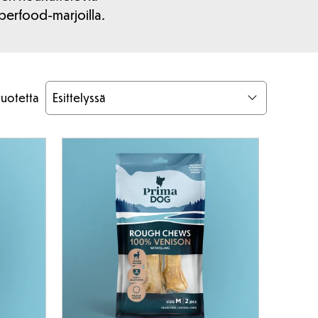
perfood-marjoilla.
tuotetta