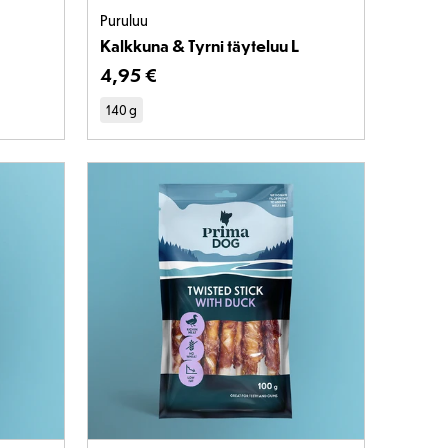
Puruluu
Kalkkuna & Tyrni täyteluu L
€
Tuotteen hinta on 4,95 €
4
,
95 €
140 g