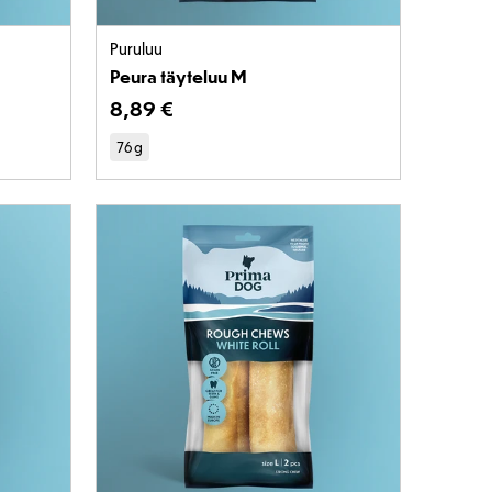
Puruluu
Peura täyteluu M
 €
Tuotteen hinta on 8,89 €
8
,
89 €
76 g