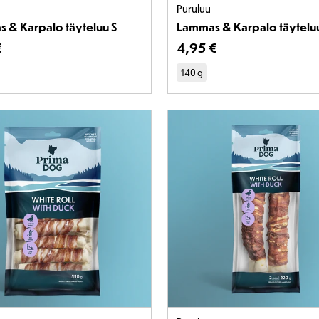
Puruluu
 & Karpalo täyteluu S
Lammas & Karpalo täyteluu
en hinta on 3,95 €
€
Tuotteen hinta on 4,95
4
,
95 €
140 g