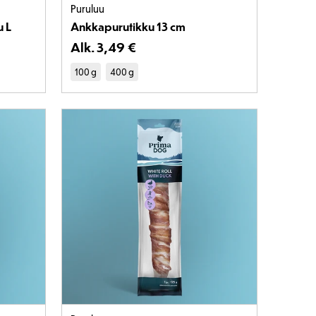
Puruluu
 L
Ankkapurutikku 13 cm
 €
Alk.
Tuotteen hinta on 3,49 €
3
,
49 €
100 g
400 g