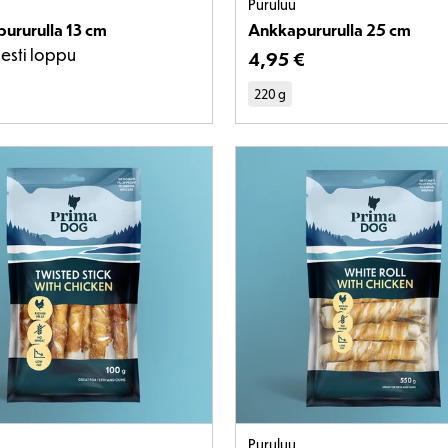
Puruluu
ururulla 13 cm
Ankkapururulla 25 cm
sesti loppu
Tuotteen hinta on 4,95
4
,
95 €
220 g
Puruluu