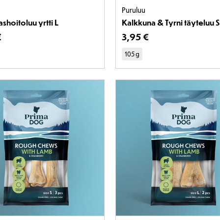
Puruluu
hoitoluu yrtti L
Kalkkuna & Tyrni täyteluu S
en hinta on 5,55 €
€
Tuotteen hinta on 3,95 
3
,
95 €
105 g