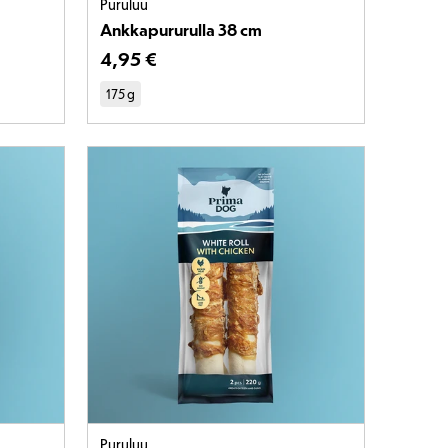
Puruluu
Ankkapururulla 38 cm
 €
Tuotteen hinta on 4,95 €
4
,
95 €
175 g
Puruluu