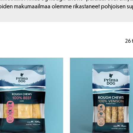
a, joiden makumaailmaa olemme rikastaneet pohjoisen su
26 