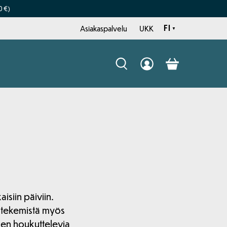
0 €)
FI
Asiakaspalvelu
UKK
▼
Kieli:
isiin päiviin.
a tekemistä myös
sen houkuttelevia