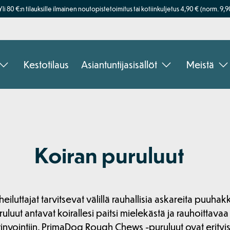
Yli 80 €:n tilauksille ilmainen noutopistetoimitus tai kotiinkuljetus 4,90 € (norm. 9,9
Kestotilaus
Asiantuntijasisällöt
Meistä
Koiran puruluut
luttajat tarvitsevat välillä rauhallisia askareita puuhakka
luut antavat koirallesi paitsi mielekästä ja rauhoittava
nvointiin. PrimaDog Rough Chews -puruluut ovat erityi