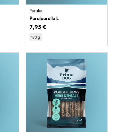
Puruluu
Puruluurulla L
 €
Tuotteen hinta on 7,95 €
7
,
95 €
170 g