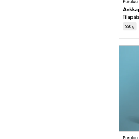
Puruluu
Ankkap
Tilapäi
550 g
Puruluu