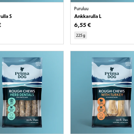
Puruluu
ulla S
Ankkarulla L
een hinta on 5,29 €
€
Tuotteen hinta on 6,55
6
,
55 €
225 g